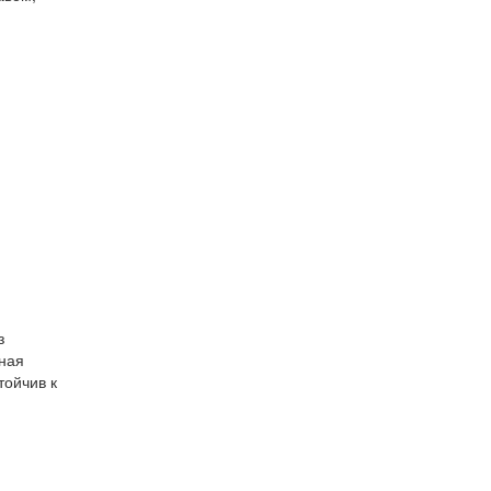
з
пная
тойчив к