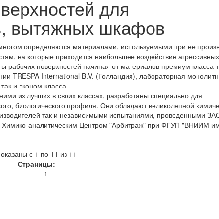
верхностей для
в, вытяжных шкафов
 многом определяются материалами, используемыми при ее произв
тям, на которые приходится наибольшее воздействие агрессивных
ы рабочих поверхностей начиная от материалов премиум класса т
нии TRESPA International B.V. (Голландия), лабораторная монолит
так и эконом-класса.
ними из лучших в своих классах, разработаны специально для
кого, биологического профиля. Они обладают великолепной химич
оизводителей так и независимыми испытаниями, проведенными ЗА
с Химико-аналитическим Центром "Арбитраж" при ФГУП "ВНИИМ им.
оказаны с 1 по 11 из 11
Страницы:
1