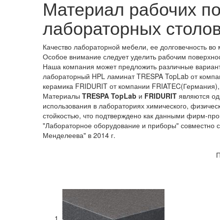
Материал рабочих по
лабораторных столо
Качество лабораторной мебели, ее долговечность во
Особое внимание следует уделить рабочим поверхнос
Наша компания может предложить различные вариант
лабораторный HPL ламинат
TRESPA TopLab
от компа
керамика
FRIDURIT
от компании FRIATEC(Германия), 
Материалы
TRESPA TopLab
и
FRIDURIT
являются од
использования в лабораториях химического, физичес
стойкостью, что подтверждено как данными фирм-пр
"Лабораторное оборудование и приборы" совместно 
Менделеева" в 2014 г.
П