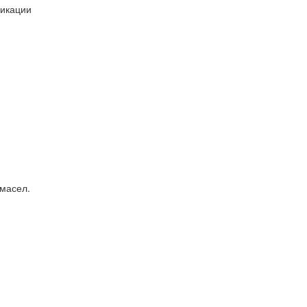
фикации
 масел.