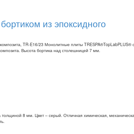
 бортиком из эпоксидного
го композита, TR-E16/23 Монолитные плиты TRESPA®TopLabPLUS® 
омпозита. Высота бортика над столешницей 7 мм.
толщиной 8 мм. Цвет – серый. Отличная химическая, механическ
ть.