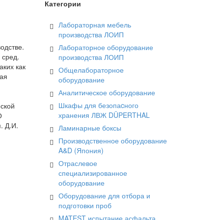
Категории
Лабораторная мебель
производства ЛОИП
одстве.
Лабораторное оборудование
 сред.
производства ЛОИП
аких как
Общелабораторное
ная
оборудование
Аналитическое оборудование
Шкафы для безопаcного
еской
хранения ЛВЖ DÜPERTHAL
О
 Д.И.
Ламинарные боксы
Производственное оборудование
A&D (Япония)
Отраслевое
специализированное
оборудование
Оборудование для отбора и
подготовки проб
MATEST испытание асфальта,