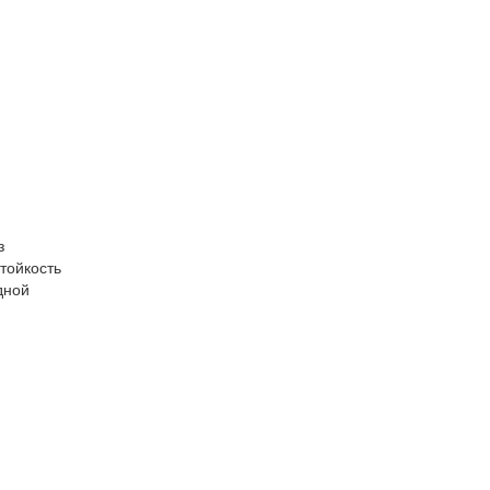
з
тойкость
дной