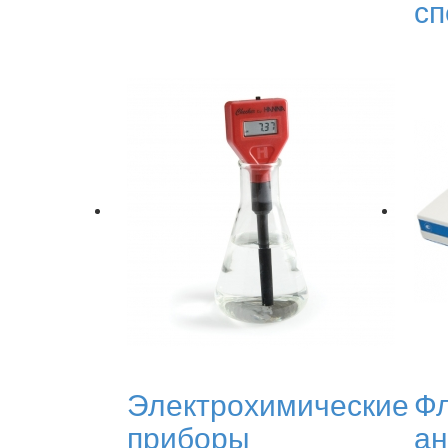
сп
Электрохимические
Фл
приборы
ан