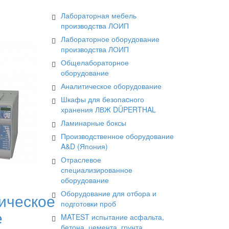
Лабораторная мебель
производства ЛОИП
Лабораторное оборудование
производства ЛОИП
Общелабораторное
оборудование
Аналитическое оборудование
Шкафы для безопаcного
хранения ЛВЖ DÜPERTHAL
Ламинарные боксы
Производственное оборудование
A&D (Япония)
Отраслевое
специализированное
оборудование
Оборудование для отбора и
ическое
подготовки проб
е
MATEST испытание асфальта,
бетона, цемента, грунта