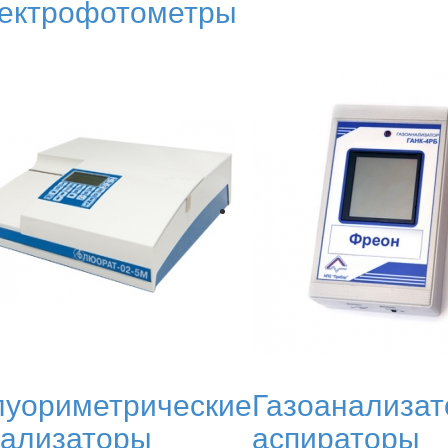
ектрофотометры
уориметрические
Газоанализат
ализаторы
аспираторы