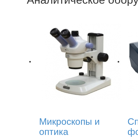
Микроскопы и
Сп
оптика
фо