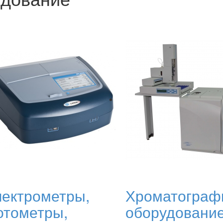
ектрометры,
Хроматограф
тометры,
оборудовани